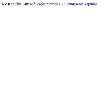
65:
Kapitáni
148:
Môj captain profil
150:
Prihlásenie kapitána