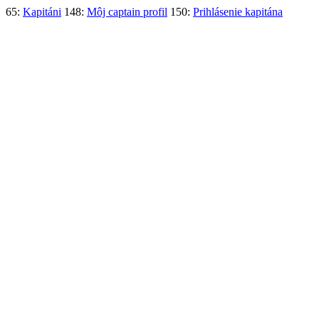
65:
Kapitáni
148:
Môj captain profil
150:
Prihlásenie kapitána