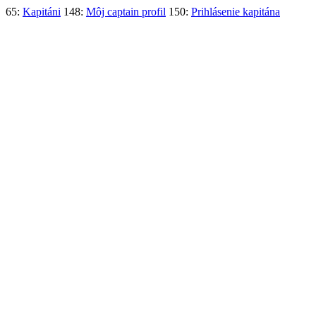
65:
Kapitáni
148:
Môj captain profil
150:
Prihlásenie kapitána