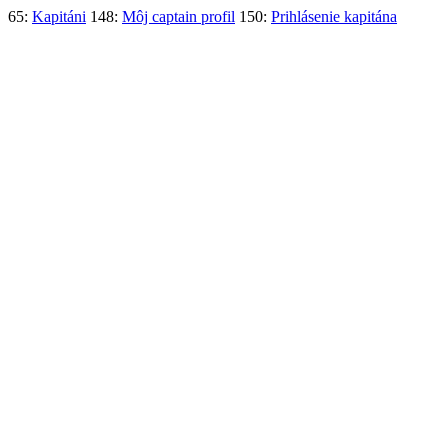
65:
Kapitáni
148:
Môj captain profil
150:
Prihlásenie kapitána