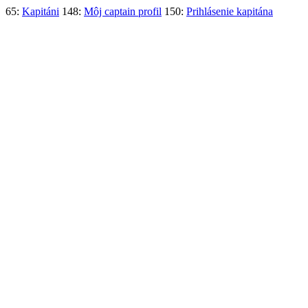
65:
Kapitáni
148:
Môj captain profil
150:
Prihlásenie kapitána