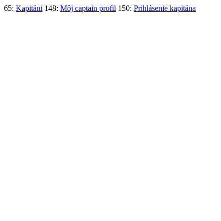
65:
Kapitáni
148:
Môj captain profil
150:
Prihlásenie kapitána