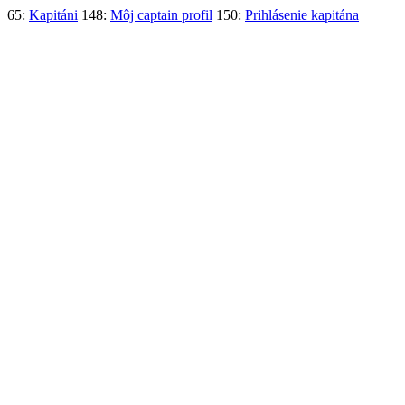
65:
Kapitáni
148:
Môj captain profil
150:
Prihlásenie kapitána