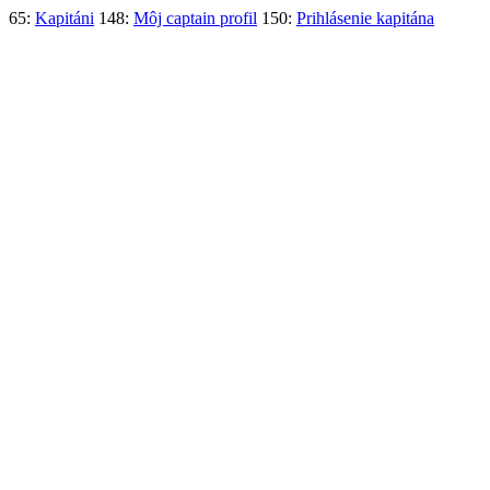
65:
Kapitáni
148:
Môj captain profil
150:
Prihlásenie kapitána