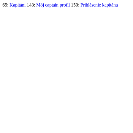
65:
Kapitáni
148:
Môj captain profil
150:
Prihlásenie kapitána