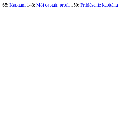
65:
Kapitáni
148:
Môj captain profil
150:
Prihlásenie kapitána