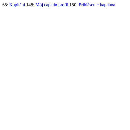
65:
Kapitáni
148:
Môj captain profil
150:
Prihlásenie kapitána