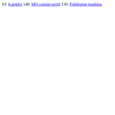
65:
Kapitáni
148:
Môj captain profil
150:
Prihlásenie kapitána