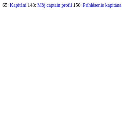
65:
Kapitáni
148:
Môj captain profil
150:
Prihlásenie kapitána