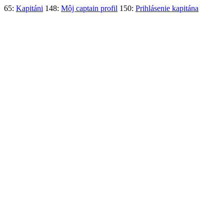
65:
Kapitáni
148:
Môj captain profil
150:
Prihlásenie kapitána