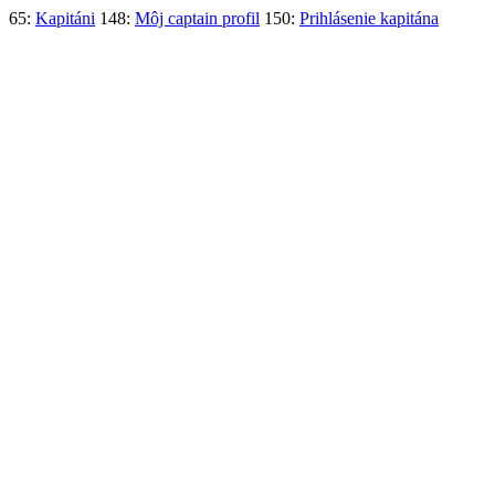
65:
Kapitáni
148:
Môj captain profil
150:
Prihlásenie kapitána