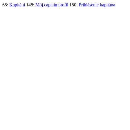
65:
Kapitáni
148:
Môj captain profil
150:
Prihlásenie kapitána