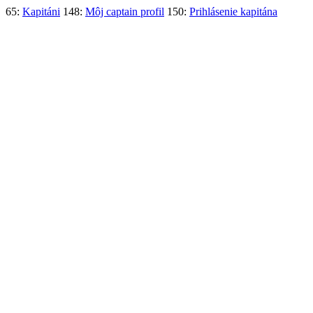
65:
Kapitáni
148:
Môj captain profil
150:
Prihlásenie kapitána