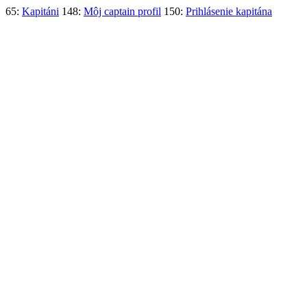
65:
Kapitáni
148:
Môj captain profil
150:
Prihlásenie kapitána