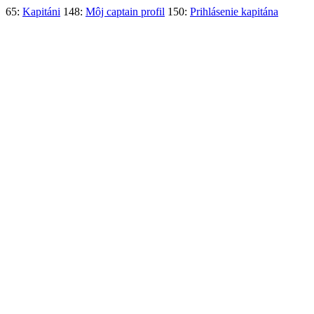
65:
Kapitáni
148:
Môj captain profil
150:
Prihlásenie kapitána