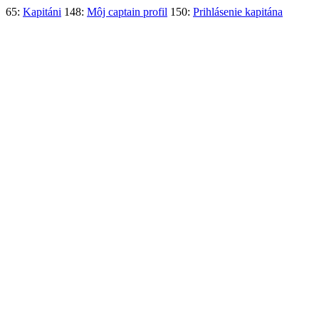
65:
Kapitáni
148:
Môj captain profil
150:
Prihlásenie kapitána