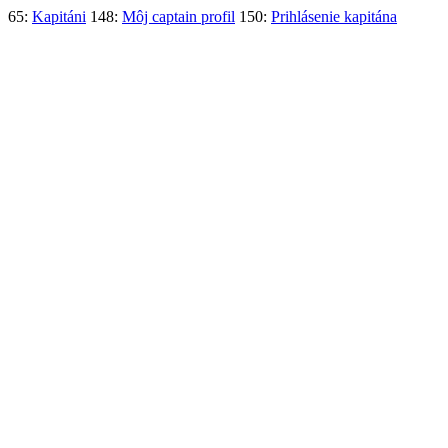
65:
Kapitáni
148:
Môj captain profil
150:
Prihlásenie kapitána