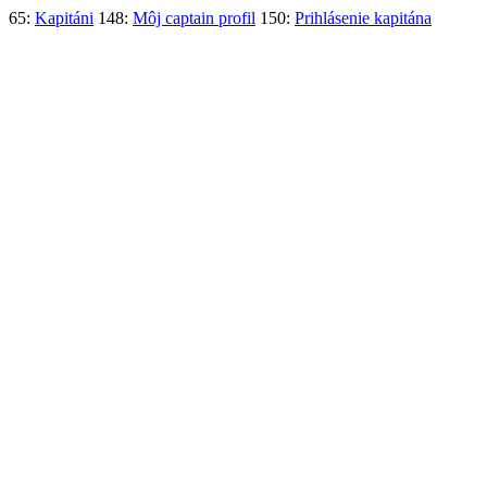
65:
Kapitáni
148:
Môj captain profil
150:
Prihlásenie kapitána