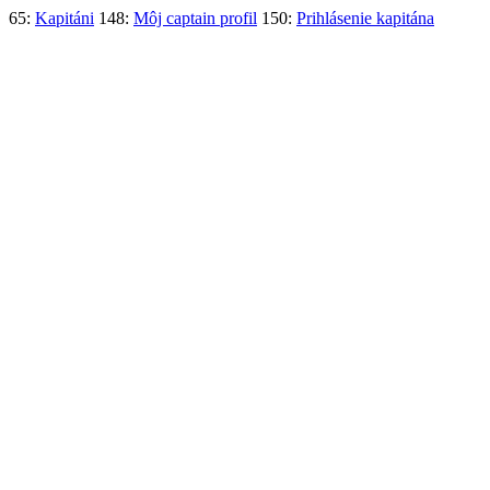
65:
Kapitáni
148:
Môj captain profil
150:
Prihlásenie kapitána