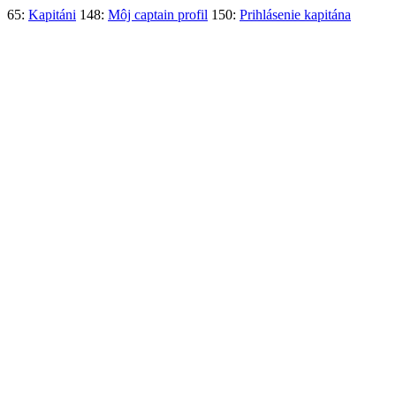
65:
Kapitáni
148:
Môj captain profil
150:
Prihlásenie kapitána