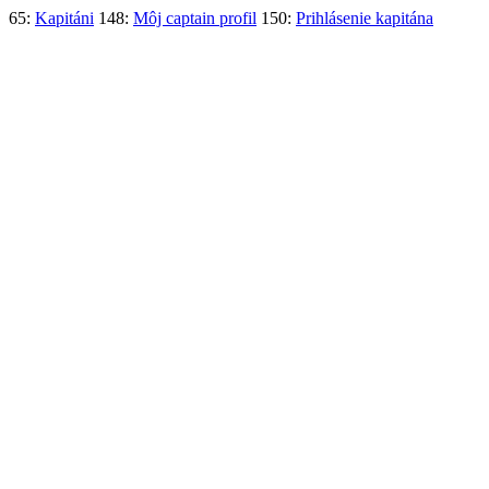
65:
Kapitáni
148:
Môj captain profil
150:
Prihlásenie kapitána