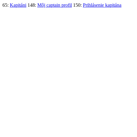
65:
Kapitáni
148:
Môj captain profil
150:
Prihlásenie kapitána