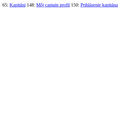
65:
Kapitáni
148:
Môj captain profil
150:
Prihlásenie kapitána