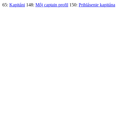
65:
Kapitáni
148:
Môj captain profil
150:
Prihlásenie kapitána