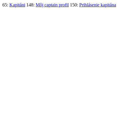
65:
Kapitáni
148:
Môj captain profil
150:
Prihlásenie kapitána