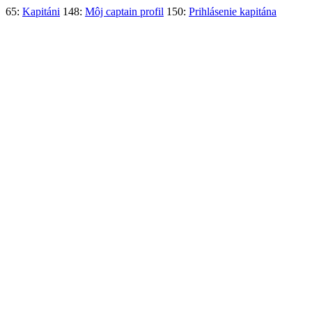
65:
Kapitáni
148:
Môj captain profil
150:
Prihlásenie kapitána