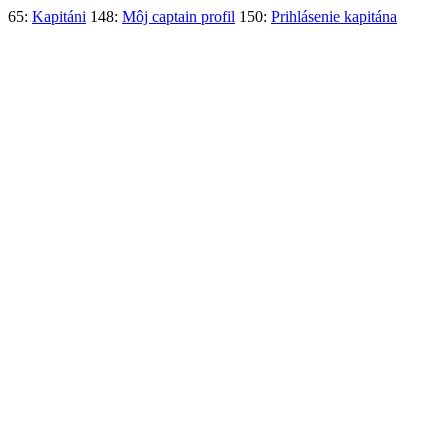
65:
Kapitáni
148:
Môj captain profil
150:
Prihlásenie kapitána