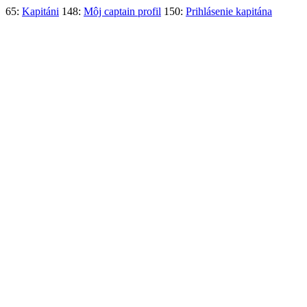
65:
Kapitáni
148:
Môj captain profil
150:
Prihlásenie kapitána