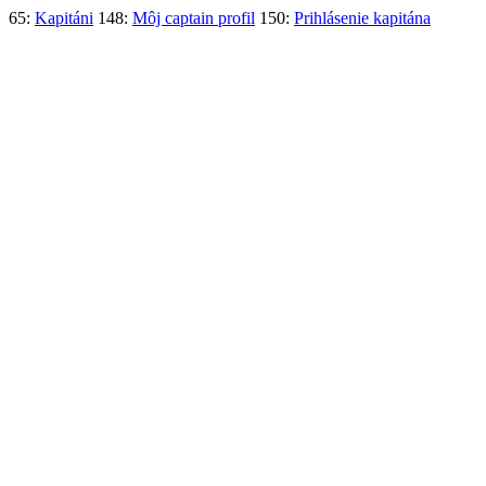
65:
Kapitáni
148:
Môj captain profil
150:
Prihlásenie kapitána