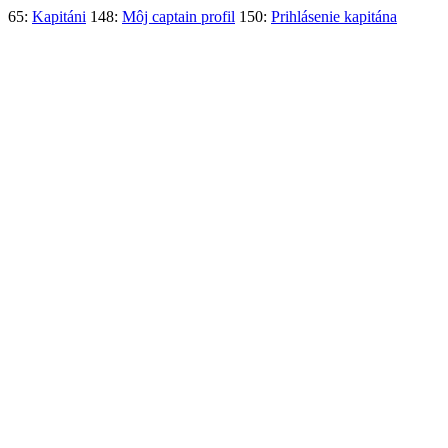
65:
Kapitáni
148:
Môj captain profil
150:
Prihlásenie kapitána