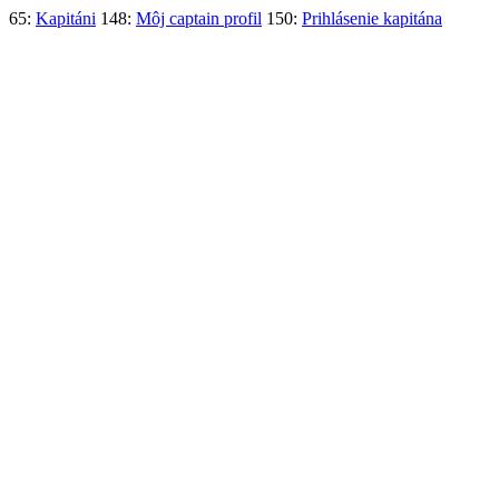
65:
Kapitáni
148:
Môj captain profil
150:
Prihlásenie kapitána