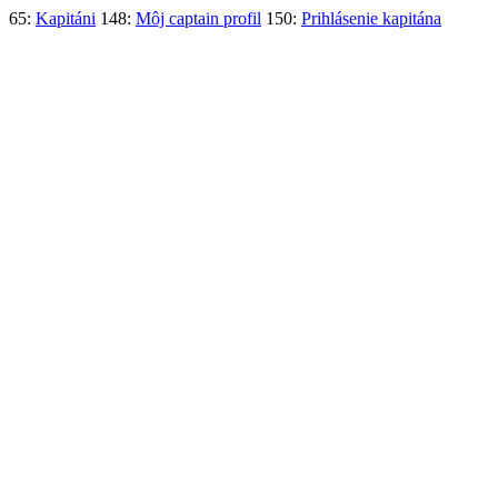
65:
Kapitáni
148:
Môj captain profil
150:
Prihlásenie kapitána