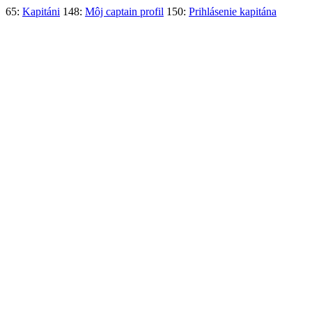
65:
Kapitáni
148:
Môj captain profil
150:
Prihlásenie kapitána