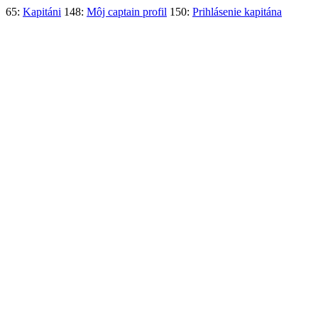
65:
Kapitáni
148:
Môj captain profil
150:
Prihlásenie kapitána