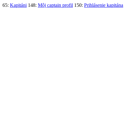
65:
Kapitáni
148:
Môj captain profil
150:
Prihlásenie kapitána