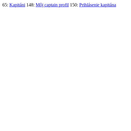
65:
Kapitáni
148:
Môj captain profil
150:
Prihlásenie kapitána