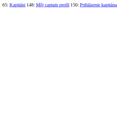
65:
Kapitáni
148:
Môj captain profil
150:
Prihlásenie kapitána