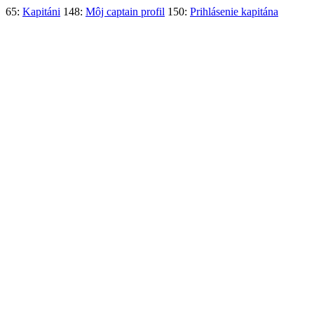
65:
Kapitáni
148:
Môj captain profil
150:
Prihlásenie kapitána