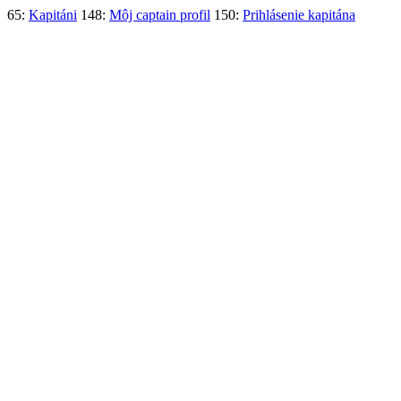
65:
Kapitáni
148:
Môj captain profil
150:
Prihlásenie kapitána