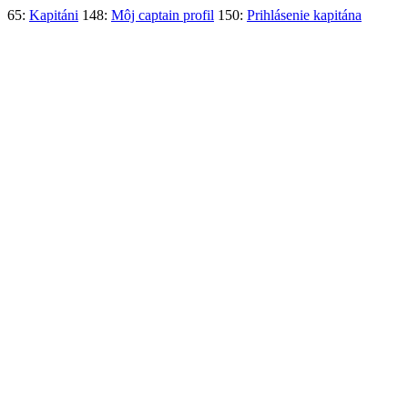
65:
Kapitáni
148:
Môj captain profil
150:
Prihlásenie kapitána