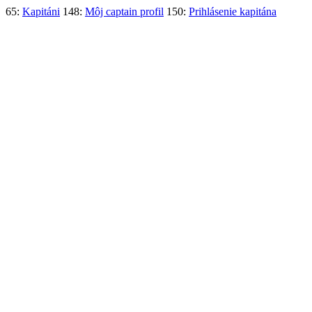
65:
Kapitáni
148:
Môj captain profil
150:
Prihlásenie kapitána