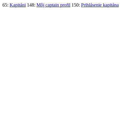
65:
Kapitáni
148:
Môj captain profil
150:
Prihlásenie kapitána