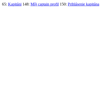
65:
Kapitáni
148:
Môj captain profil
150:
Prihlásenie kapitána