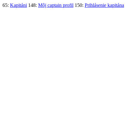
65:
Kapitáni
148:
Môj captain profil
150:
Prihlásenie kapitána