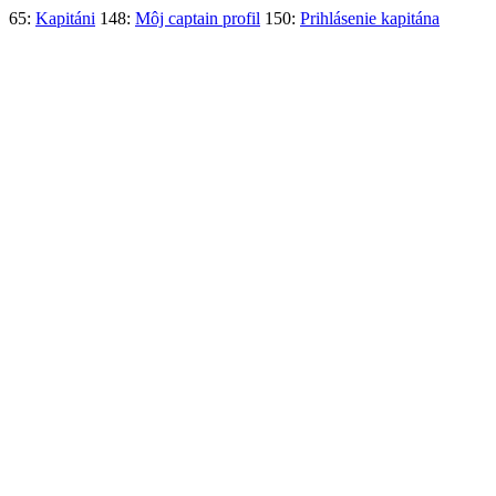
65:
Kapitáni
148:
Môj captain profil
150:
Prihlásenie kapitána