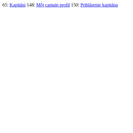
65:
Kapitáni
148:
Môj captain profil
150:
Prihlásenie kapitána